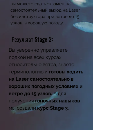
вы можете сдать экзамен на
самостоятельный выход на Laser
без инструктора при ветре до 15
узлов, в хорошую погоду.
Результат Stage 2:
Вы уверенно управляете
лодкой на всех курсах
относительно ветра, знаете
терминологию и
готовы ходить
на Laser самостоятельно в
хороших погодных условиях и
ветре до 15 узлов.
А для
получения
гоночных навыков
мы создали
курс
Stage 3.