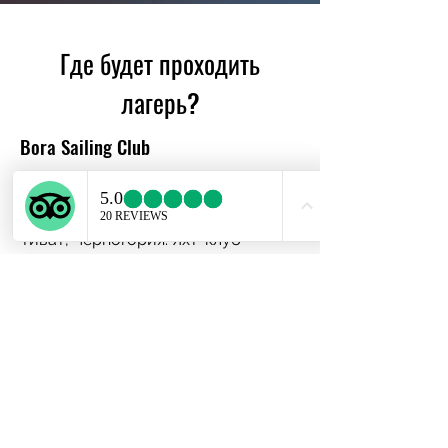
Где будет проходить
лагерь?
Bora Sailing Club
Мы находимся внутри живописной
Бока-Которской бухте в городе
Тиват, Черногория. Яхт=клуб
расположен справа от входа в
основную марину города - Марину
Порто Монтенегро. До Тивата
можно добраться напрямую
самолетом, аэропорт находится в
семи минутах от центра (на
машине).