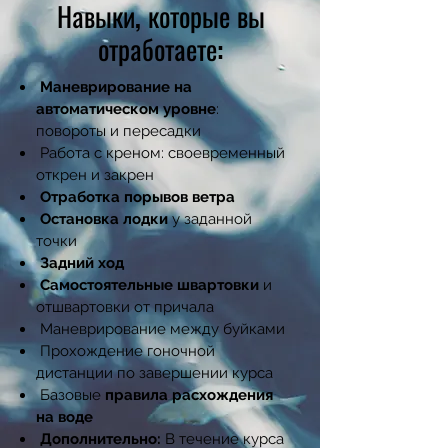
Навыки, которые вы
отработаете:
Маневрирование на
автоматическом уровне
:
повороты и пересадки
Работа с креном: своевременный
открен и закрен
Отработка порывов ветра
Остановка лодки
у заданной
точки
Задний ход
Самостоятельные швартовки
и
отшвартовки от причала
Маневрирование между буйками
Прохождение гоночной
дистанции по завершении курса
Базовые
правила расхождения
на воде
Дополнительно:
В течение курса