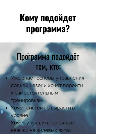
Кому подойдет
программа?
Программа подойдёт
тем, кто:
Уже знает основы управления
лодкой Laser и хочет перейти
к самостоятельным
тренировкам
Хочет системно вырасти в
уровне
Хочет улучшить гоночные
навыки на килевых яхтах,