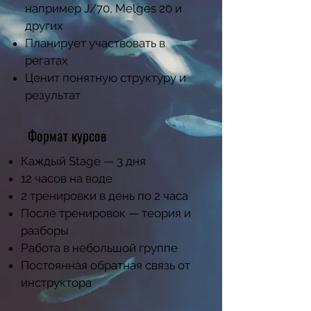
например J/70, Melges 20 и
других
Планирует участвовать в
регатах
Ценит понятную структуру и
результат
Формат курсов
Каждый Stage — 3 дня
12 часов на воде
2 тренировки в день по 2 часа
После тренировок — теория и
разборы
Работа в небольшой группе
Постоянная обратная связь от
инструктора